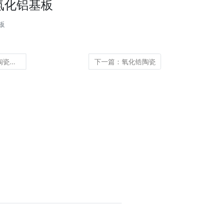
氮化铝基板
板
上一篇：微波介质陶瓷材料
下一篇：氧化锆陶瓷