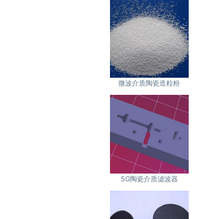
微波介质陶瓷造粒粉
5G陶瓷介质滤波器