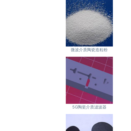
微波介质陶瓷造粒粉
5G陶瓷介质滤波器